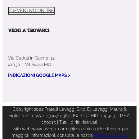
PREVENTIVO ONLINE
VIENI A TROVARCI
Via Caduti in Guerra, 12
41030 – Villavara MO
INDICAZIONI GOOGLE MAPS >
Copyright 2024 Fratelli Laveggi S.n.c. Di Laveggi Mauro &
Figli | Partita IVA: 00340710367 | EXPORT MO 005304 – R.E.A.
159015 | Tutti i diritti riservati
Il sito web www.laveggi.com utilizza solo cookie tecnici: per
maggiori informazioni, consulta la nostra
Privacy & Cookie