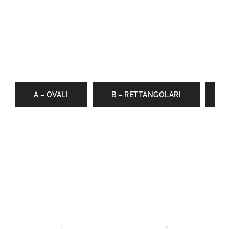
A – OVALI
B – RETTANGOLARI
C