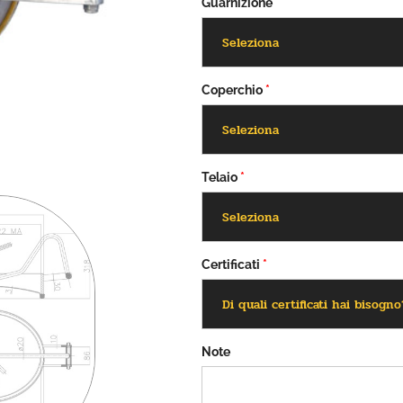
Guarnizione
*
Coperchio
*
Telaio
*
Certificati
*
Note