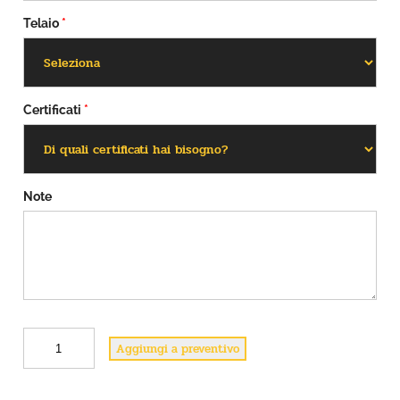
Telaio
*
Certificati
*
Note
A
Aggiungi a preventivo
2
7
q