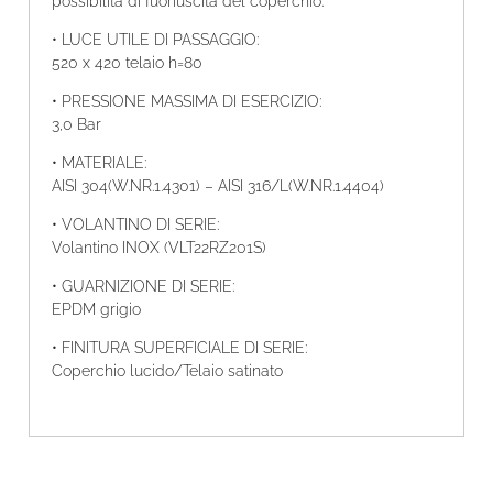
possibilità di fuoriuscita del coperchio.
• LUCE UTILE DI PASSAGGIO:
520 x 420 telaio h=80
• PRESSIONE MASSIMA DI ESERCIZIO:
3,0 Bar
• MATERIALE:
AISI 304(W.NR.1.4301) – AISI 316/L(W.NR.1.4404)
• VOLANTINO DI SERIE:
Volantino INOX (VLT22RZ201S)
• GUARNIZIONE DI SERIE:
EPDM grigio
• FINITURA SUPERFICIALE DI SERIE:
Coperchio lucido/Telaio satinato