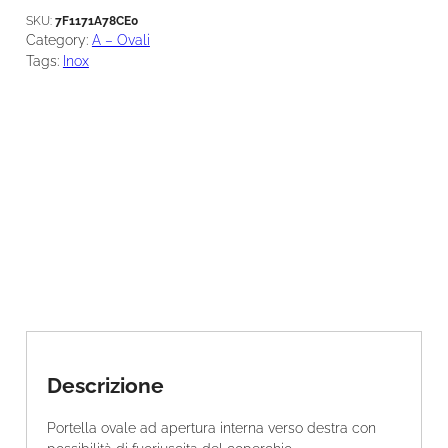
u
SKU:
7F1171A78CE0
a
Category:
A – Ovali
n
Tags:
Inox
t
i
t
à
Descrizione
Portella ovale ad apertura interna verso destra con