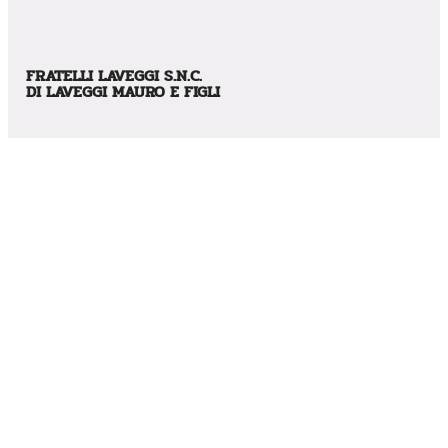
FRATELLI LAVEGGI S.N.C.
DI LAVEGGI MAURO E FIGLI
CONTATTI
Via Caduti in Guerra, 12 – CAP: 41030 – Villavara (MO)