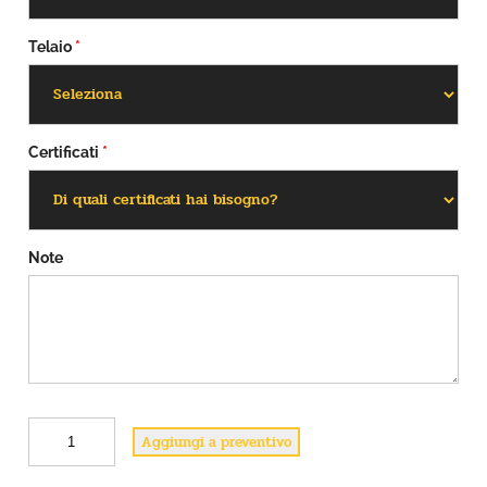
Telaio
*
Certificati
*
Note
A
Aggiungi a preventivo
3
q