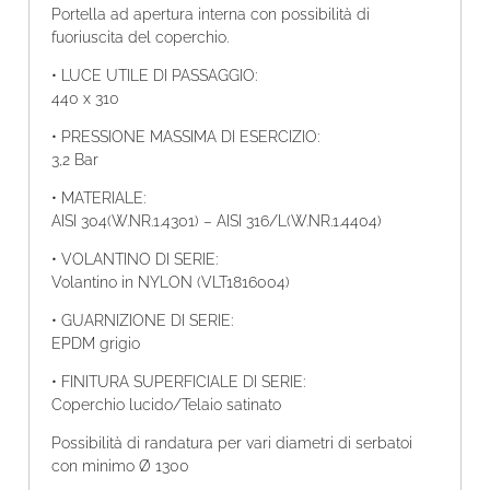
Portella ad apertura interna con possibilità di
fuoriuscita del coperchio.
• LUCE UTILE DI PASSAGGIO:
440 x 310
• PRESSIONE MASSIMA DI ESERCIZIO:
3,2 Bar
• MATERIALE:
AISI 304(W.NR.1.4301) – AISI 316/L(W.NR.1.4404)
• VOLANTINO DI SERIE:
Volantino in NYLON (VLT1816004)
• GUARNIZIONE DI SERIE:
EPDM grigio
• FINITURA SUPERFICIALE DI SERIE:
Coperchio lucido/Telaio satinato
Possibilità di randatura per vari diametri di serbatoi
con minimo Ø 1300