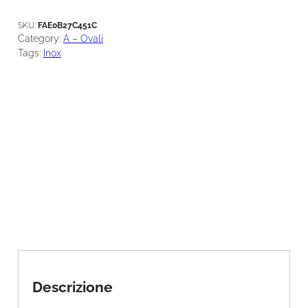
u
a
SKU:
FAE0B27C451C
n
Category:
A – Ovali
t
Tags:
Inox
i
t
à
Descrizione