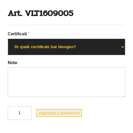
Art. VLT1609005
Certificati
*
Note
A
Aggiungi a preventivo
r
t
.