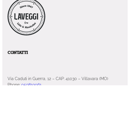
CONTATTI
Via Caduti in Guerra, 12 – CAP: 41030 – Villavara (MO)
Phone:
059819061
Email:
s.peverari@laveggi.com
PREVENTIVO ONLINE
VIENI A TROVARCI