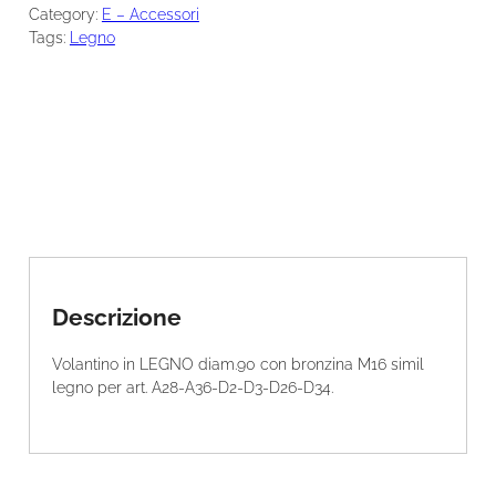
V
Category:
E – Accessori
L
Tags:
Legno
T
1
6
0
9
0
0
5
q
u
a
n
Descrizione
t
i
Volantino in LEGNO diam.90 con bronzina M16 simil
t
legno per art. A28-A36-D2-D3-D26-D34.
à