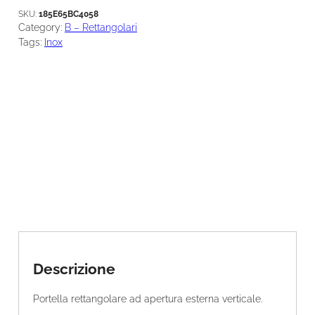
a
SKU:
185E65BC4058
n
Category:
B – Rettangolari
t
Tags:
Inox
i
t
à
Descrizione
Portella rettangolare ad apertura esterna verticale.