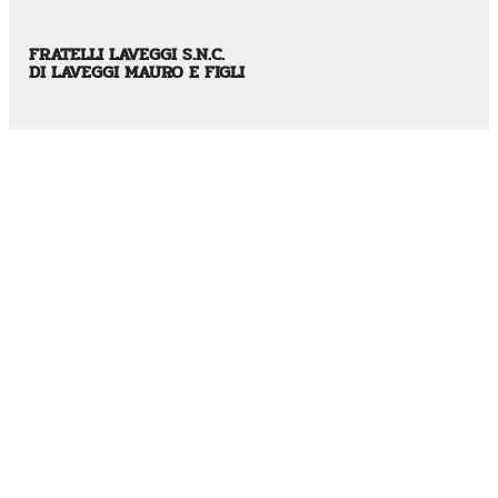
FRATELLI LAVEGGI S.N.C.
DI LAVEGGI MAURO E FIGLI
CONTATTI
Via Caduti in Guerra, 12 – CAP: 41030 – Villavara (MO)
Phone:
059819061