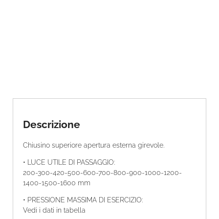
n
t
i
t
à
Descrizione
Chiusino superiore apertura esterna girevole.
• LUCE UTILE DI PASSAGGIO:
200-300-420-500-600-700-800-900-1000-1200-
1400-1500-1600 mm
• PRESSIONE MASSIMA DI ESERCIZIO:
Vedi i dati in tabella