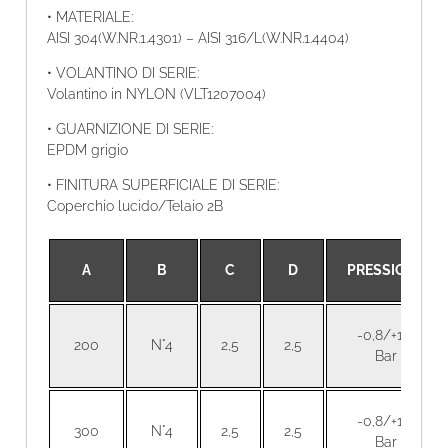
• MATERIALE:
AISI 304(W.NR.1.4301) – AISI 316/L(W.NR.1.4404)
• VOLANTINO DI SERIE:
Volantino in NYLON (VLT1207004)
• GUARNIZIONE DI SERIE:
EPDM grigio
• FINITURA SUPERFICIALE DI SERIE:
Coperchio lucido/Telaio 2B
A
B
C
D
PRESSIONE
-0,8/+1,5
200
N°4
2,5
2,5
Bar
-0,8/+1,5
300
N°4
2,5
2,5
Bar