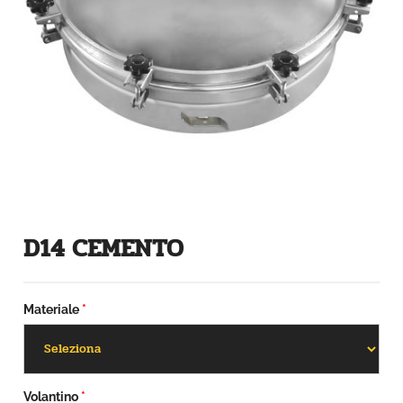
D14 CEMENTO
Materiale
*
Volantino
*