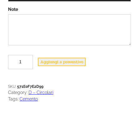
Note
D
Aggiungi a preventivo
1
4
C
E
SKU:
571E0F7E2D99
M
Category:
D – Circolari
E
Tags:
Cemento
N
T
O
q
u
a