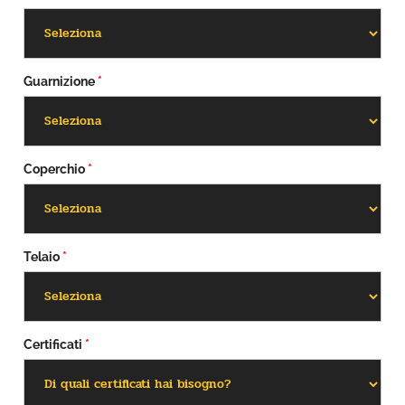
Guarnizione
*
Coperchio
*
Telaio
*
Certificati
*