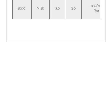
-0,4/+0,1
1600
N°16
3,0
3,0
Bar