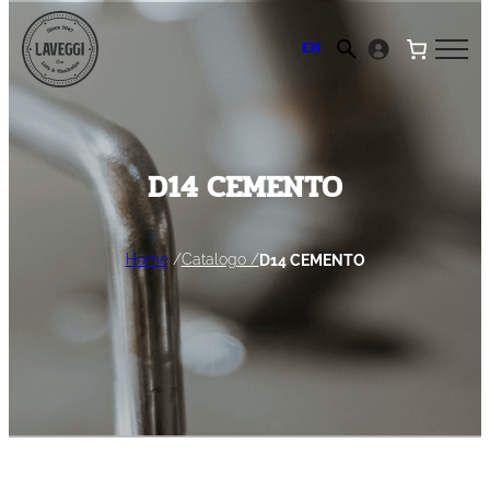
Vai
al
EN
contenuto
D14 CEMENTO
Home
/
Catalogo /
D14 CEMENTO