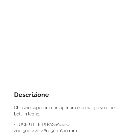
t
à
Descrizione
Chiusino superiore con apertura esterna girevole per
botti in legno.
• LUCE UTILE DI PASSAGGIO:
200-300-420-460-500-600 mm