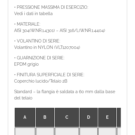
• PRESSIONE MASSIMA DI ESERCIZIO:
Vedi i dati in tabella
• MATERIALE:
AISI 304(W.NR.1.4301) – AISI 316/L(W.NR.1.4404)
• VOLANTINO DI SERIE:
Volantino in NYLON (VLT1207004)
• GUARNIZIONE DI SERIE:
EPDM grigio
• FINITURA SUPERFICIALE DI SERIE:
Coperchio lucido/Telaio 2B
Standard – la flangia è saldata a 60 mm dalla base
del telaio
A
B
C
D
E
PRES