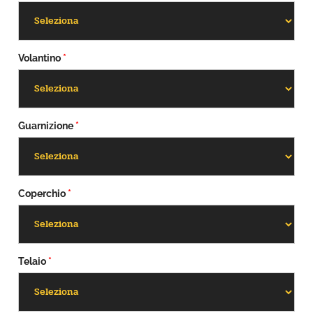
Volantino
*
Guarnizione
*
Coperchio
*
Telaio
*