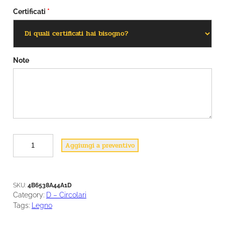
Certificati
*
Note
D
Aggiungi a preventivo
1
7
q
u
SKU:
4B6538A44A1D
a
Category:
D – Circolari
n
Tags:
Legno
t
i