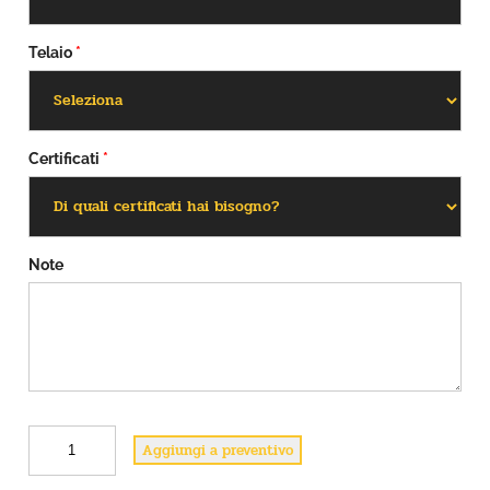
Telaio
*
Certificati
*
Note
D
Aggiungi a preventivo
1
9