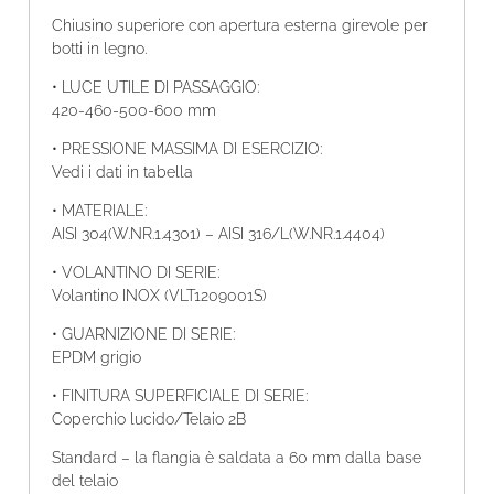
Chiusino superiore con apertura esterna girevole per
botti in legno.
• LUCE UTILE DI PASSAGGIO:
420-460-500-600 mm
• PRESSIONE MASSIMA DI ESERCIZIO:
Vedi i dati in tabella
• MATERIALE:
AISI 304(W.NR.1.4301) – AISI 316/L(W.NR.1.4404)
• VOLANTINO DI SERIE:
Volantino INOX (VLT1209001S)
• GUARNIZIONE DI SERIE:
EPDM grigio
• FINITURA SUPERFICIALE DI SERIE:
Coperchio lucido/Telaio 2B
Standard – la flangia è saldata a 60 mm dalla base
del telaio