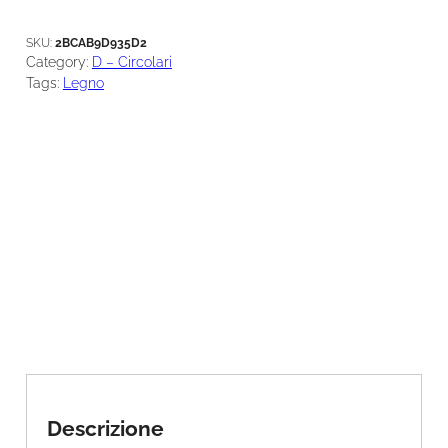
q
u
SKU:
2BCAB9D935D2
a
Category:
D – Circolari
n
Tags:
Legno
t
i
t
à
Descrizione