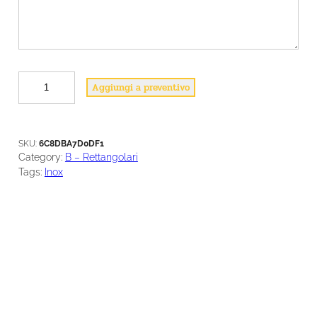
D
Aggiungi a preventivo
3
3
q
u
SKU:
6C8DBA7D0DF1
a
Category:
B – Rettangolari
n
Tags:
Inox
t
i
t
à