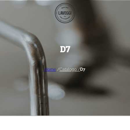
D7
Home
/
Catalogo /
D7