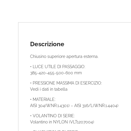
Descrizione
Chiusino superiore apertura esterna.
• LUCE UTILE DI PASSAGGIO:
385-420-455-500-600 mm
• PRESSIONE MASSIMA DI ESERCIZIO:
Vedi i dati in tabella
• MATERIALE:
AISI 304(W.NR.1.4301) – AISI 316/L(W.NR.1.4404)
• VOLANTINO DI SERIE:
Volantino in NYLON (VLT1207004)