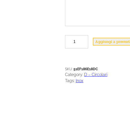
D
Aggiungi a prevent
7
q
u
a
n
SKU:
51EF186E18DC
t
Category:
D – Circolari
i
Tags:
Inox
t
à