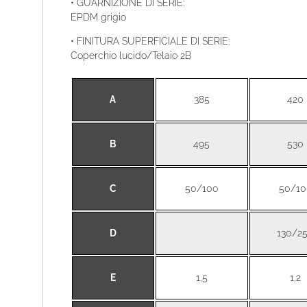
• GUARNIZIONE DI SERIE:
EPDM grigio
• FINITURA SUPERFICIALE DI SERIE:
Coperchio lucido/Telaio 2B
A
385
420
B
495
530
C
50/100
50/10
D
130/2
E
1,5
1,2