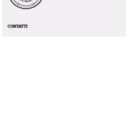
CONTATTI
Via Caduti in Guerra, 12 – CAP: 41030 – Villavara (MO)
Phone:
059819061
Email:
s.peverari@laveggi.com
PREVENTIVO ONLINE
VIENI A TROVARCI
Via Caduti in Guerra, 12