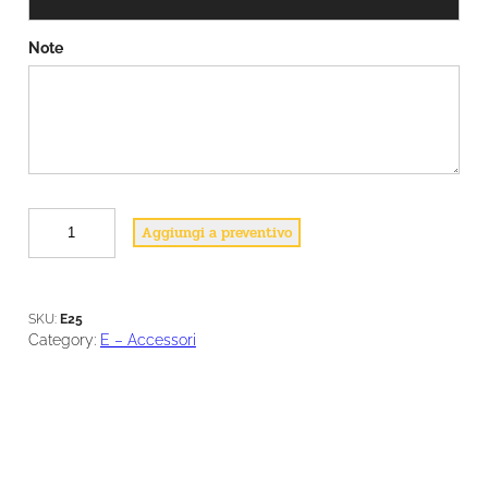
Note
E
Aggiungi a preventivo
2
5
q
u
SKU:
E25
a
Category:
E – Accessori
n
t
i
t
à