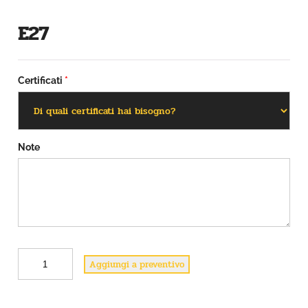
E27
Certificati
*
Note
E
Aggiungi a preventivo
2
7
q