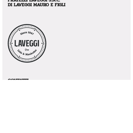
DI LAVEGGI MAURO E FIGLI
CONTATTI
Via Caduti in Guerra, 12 – CAP: 41030 – Villavara (MO)
Phone:
059819061
Email:
s.peverari@laveggi.com