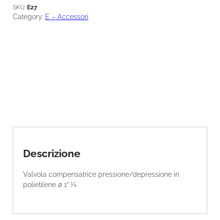
u
SKU:
E27
a
Category:
E – Accessori
n
t
i
t
à
Descrizione
Valvola compensatrice pressione/depressione in
polietilene ø 1” ¼.