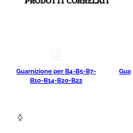
PRODOTTI CORRELATI
Guarnizione per B4-B5-B7-
Guar
B10-B14-B20-B22