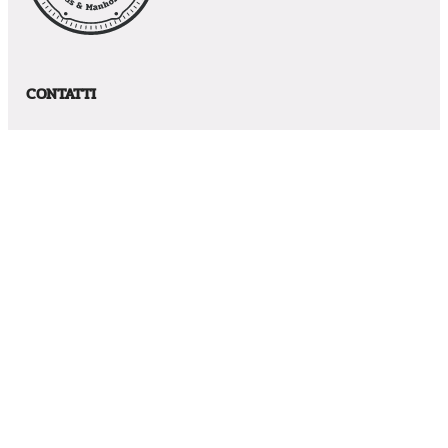
CONTATTI
Via Caduti in Guerra, 12 – CAP: 41030 – Villavara (MO)
Phone:
059819061
Email:
s.peverari@laveggi.com
PREVENTIVO ONLINE
VIENI A TROVARCI
Via Caduti in Guerra, 12