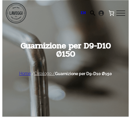
Vai
al
EN
contenuto
Guarnizione per D9-D10
Ø150
Home
/
Catalogo /
Guarnizione per D9-D10 Ø150