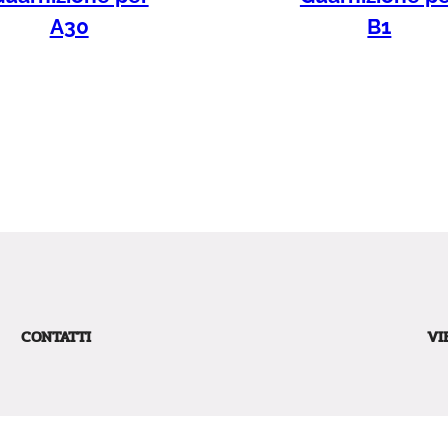
A30
B1
CONTATTI
VI
Via Caduti in Guerra, 12 – CAP: 41030 – Villavara (MO)
Via
Phone:
059819061
41