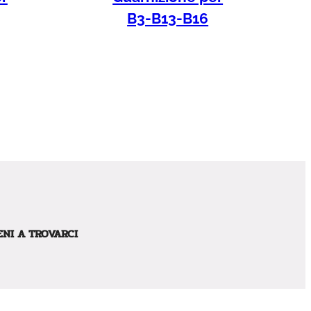
B3-B13-B16
ENI A TROVARCI
 Caduti in Guerra, 12
030 – Villavara MO