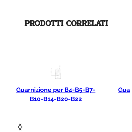
t
i
t
PRODOTTI CORRELATI
à
Guarnizione per B4-B5-B7-
Guar
B10-B14-B20-B22