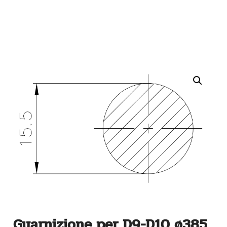
Guarnizione per D9-D10 ø385