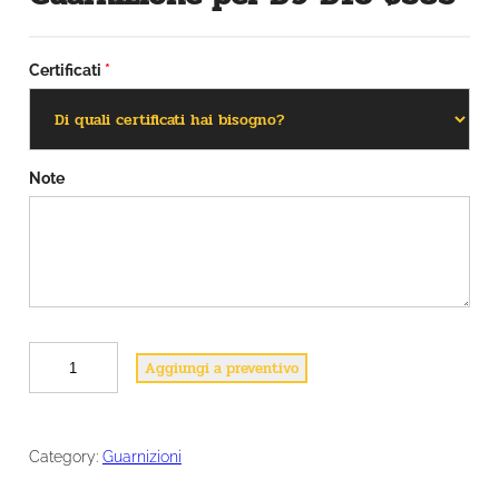
Certificati
*
Note
G
Aggiungi a preventivo
u
a
r
n
Category:
Guarnizioni
i
z