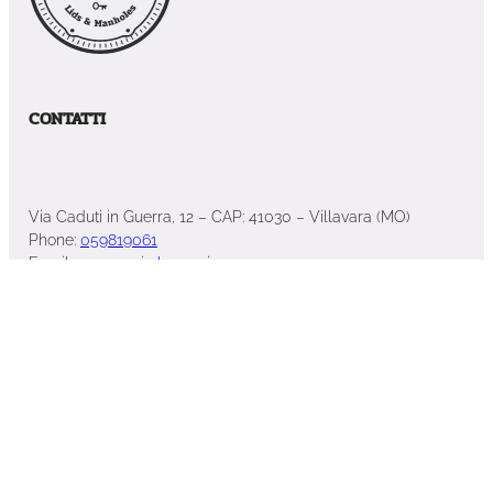
CONTATTI
Via Caduti in Guerra, 12 – CAP: 41030 – Villavara (MO)
Phone:
059819061
Email:
s.peverari@laveggi.com
PREVENTIVO ONLINE
VIENI A TROVARCI
Via Caduti in Guerra, 12