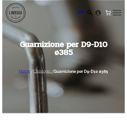
Vai
al
EN
contenuto
Guarnizione per D9-D10
ø385
Home
/
Catalogo /
Guarnizione per D9-D10 ø385